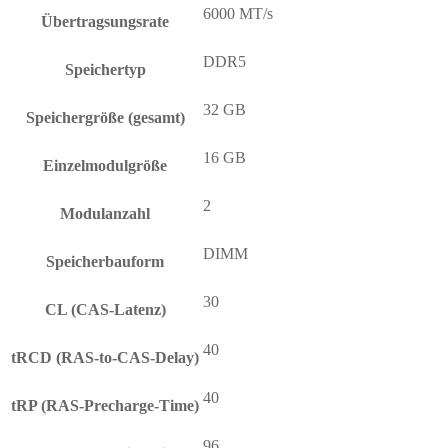
6000 MT/s
Übertragsungsrate
DDR5
Speichertyp
32 GB
Speichergröße (gesamt)
16 GB
Einzelmodulgröße
2
Modulanzahl
DIMM
Speicherbauform
30
CL (CAS-Latenz)
40
tRCD (RAS-to-CAS-Delay)
40
tRP (RAS-Precharge-Time)
96